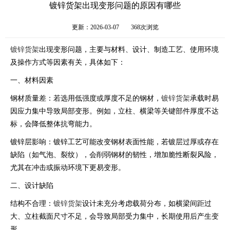
镀锌货架出现变形问题的原因有哪些
更新：2026-03-07
368次浏览
镀锌货架
出现变形问题，主要与材料、设计、制造工艺、使用环境
及操作方式等因素有关，具体如下：
一、材料因素
钢材质量差：若选用低强度或厚度不足的钢材，
镀锌货架
承载时易
因应力集中导致局部变形。例如，立柱、横梁等关键部件厚度不达
标，会降低整体抗弯能力。
镀锌层影响：镀锌工艺可能改变钢材表面性能，若镀层过厚或存在
缺陷（如气泡、裂纹），会削弱钢材的韧性，增加脆性断裂风险，
尤其在冲击或振动环境下更易变形。
二、设计缺陷
结构不合理：
镀锌货架
设计未充分考虑载荷分布，如横梁间距过
大、立柱截面尺寸不足，会导致局部受力集中，长期使用后产生变
形。